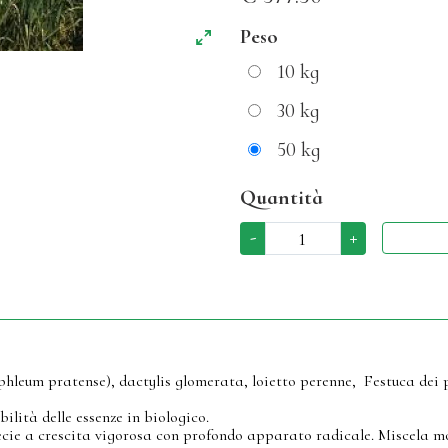
Peso
10 kg
30 kg
50 kg
Quantità
-
+
phleum pratense), dactylis glomerata, loietto perenne, Festuca dei p
lità delle essenze in biologico.
cie a crescita vigorosa con profondo apparato radicale. Miscela mol