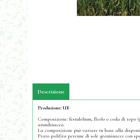
Descrizione
Produzione:
UE
Composizione: festulolium, fleolo o coda di topo (
arundinacea.
La composizione può variare in base alla disponibi
Prato polifita perenne di sole graminacee con spe