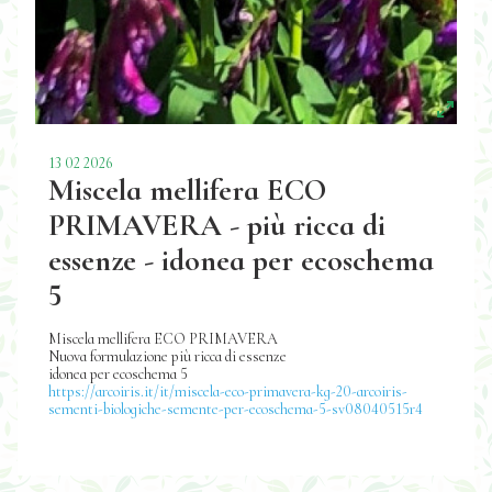
13 02 2026
Miscela mellifera ECO
PRIMAVERA - più ricca di
essenze - idonea per ecoschema
5
Miscela mellifera ECO PRIMAVERA
Nuova formulazione più ricca di essenze
idonea per ecoschema 5
https://arcoiris.it/it/miscela-eco-primavera-kg-20-arcoiris-
sementi-biologiche-semente-per-ecoschema-5-sv08040515r4