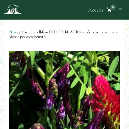
0
Accedi
News
/
Miscela mellifera ECO PRIMAVERA - più ricca di essenze -
idonea per ecoschema 5