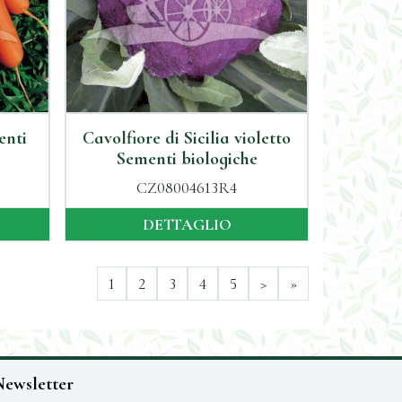
enti
Cavolfiore di Sicilia violetto
Sementi biologiche
CZ08004613R4
DETTAGLIO
1
2
3
4
5
>
»
Newsletter