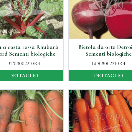
a a costa rossa Rhubarb
Bietola da orto Detroi
rd Sementi biologiche
Sementi biologiche
BT08002210R4
BO08002210R4
DETTAGLIO
DETTAGLIO